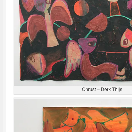
Onrust – Derk Thijs