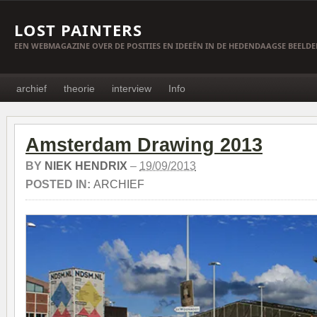
LOST PAINTERS
EEN WEBMAGAZINE OVER DE POSITIES EN IDEEËN IN DE HEDENDAAGSE BEELD
archief
theorie
interview
Info
Amsterdam Drawing 2013
BY
NIEK HENDRIX
–
19/09/2013
POSTED IN:
ARCHIEF