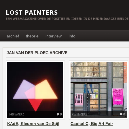
LOST PAINTERS
EEN WEBMAGAZINE OVER DE POSITIES EN IDEEËN IN DE HEDENDAAGSE BEELD
archief
theorie
interview
Info
JAN VAN DER PLOEG ARCHIVE
24/06/2017
0
26/11/2016
0
KAdE; Kleuren van De Stijl
Capital C; Big Art Fair