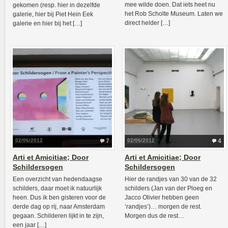
mee wilde doen. Dat iets heet nu
gekomen (resp. hier in dezelfde
het Rob Scholte Museum. Laten we
galerie, hier bij Piet Hein Eek
direct helder […]
galerie en hier bij het […]
02/06/2012
7
02/06/2012
4
Arti et Amicitiae; Door
Arti et Amicitiae; Door
Schildersogen
Schildersogen
Een overzicht van hedendaagse
Hier de randjes van 30 van de 32
schilders, daar moet ik natuurlijk
schilders (Jan van der Ploeg en
heen. Dus ik ben gisteren voor de
Jacco Olivier hebben geen
derde dag op rij, naar Amsterdam
‘randjes’)… morgen de rest.
gegaan. Schilderen lijkt in te zijn,
Morgen dus de rest…
een jaar […]