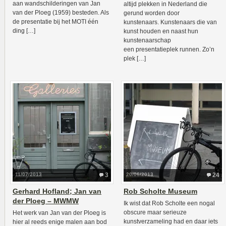
aan wandschilderingen van Jan
altijd plekken in Nederland die
van der Ploeg (1959) besteden. Als
gerund worden door
de presentatie bij het MOTI één
kunstenaars. Kunstenaars die van
ding […]
kunst houden en naast hun
kunstenaarschap
een presentatieplek runnen. Zo’n
plek […]
11/07/2013
3
20/06/2013
24
Gerhard Hofland; Jan van
Rob Scholte Museum
der Ploeg – MWMW
Ik wist dat Rob Scholte een nogal
obscure maar serieuze
Het werk van Jan van der Ploeg is
kunstverzameling had en daar iets
hier al reeds enige malen aan bod