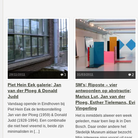
28/11/2011
3
31/03/2011
2
Piet Hein Eek galerie; Jan
SM’s; Riposte – vier
van der Ploeg & Donald
antwoorden op abstractie;
Judd
Marius Lut, Jan van der
Ploeg, Esther Tielemans, Evi
Vandaag opende in Eindhoven bij
Vingerling
Piet Hein Eek de tentoonstelling
Jan van der Ploeg (1959) & Donald
Het is inmiddels alweer een week
Judd (1928-1994). Een combinatie
geleden, maar toen liep ik in Den
die niet heel vreemd is, beide zijn
Bosch. Daar onder andere het
minimalisten in […]
Stedelijk Museum aldaar bezocht.
Mijn interesse ging vooral uit naar