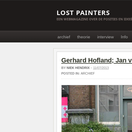
LOST PAINTERS
EEN WEBMAGAZINE OVER DE POSITIES EN IDE
archief
theorie
interview
Info
Gerhard Hofland; Jan
BY
NIEK HENDRIX
–
11/07/2013
POSTED IN:
ARCHIEF