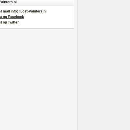
Painters.nl
t mail info@Lost-Painters.nl
st op Facebook
t op Twitter