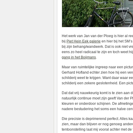
Het werk van Jan van der Ploeg is hier al 
bij
Piet Hein Eek galerie
en hier bij het SM’s
bij zijn behang/wandwerk. Dat is ook niet vr
eens zo heel radicaal te zijn en toch weet h
gang in het Boijmans
.
Maar van ruimtelijke ingreep naar een pictura
Gerhard Hofland echter zien hoe hij een verg
schilderij weet te krijgen. Want daar waar e
schilderij een zekere geslotenheid. Een pict
Dat dat vrij nauwkeurig komt is te zien aa
natuurlijk continue moet zijn geeft Van der 
kleuren er onderdoor schijnen. De afmetingen
nadere bestudering het soms een halve centim
Die precisie is deprimerend perfect. Alles kaa
zien, maar dan blijven er nog genoeg ander
tentoonstelling laat mij vooral achter met de 