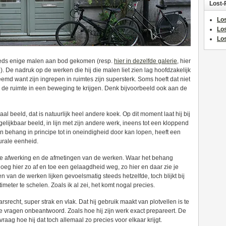
Lost-
Los
Lo
Los
reeds enige malen aan bod gekomen (resp.
hier in dezelfde galerie
, hier
 ). De nadruk op de werken die hij die malen liet zien lag hoofdzakelijk
eemd want zijn ingrepen in ruimtes zijn supersterk. Soms hoeft dat niet
ij de ruimte in een beweging te krijgen. Denk bijvoorbeeld ook aan de
al beeld, dat is natuurlijk heel andere koek. Op dit moment laat hij bij
elijkbaar beeld, in lijn met zijn andere werk, ineens tot een kloppend
en behang in principe tot in oneindigheid door kan lopen, heeft een
urale eenheid.
n de afwerking en de afmetingen van de werken. Waar het behang
Ploeg hier zo af en toe een gelaagdheid weg, zo hier en daar zie je
 van de werken lijken gevoelsmatig steeds hetzelfde, toch blijkt bij
eter te schelen. Zoals ik al zei, het komt nogal precies.
rsrecht, super strak en vlak. Dat hij gebruik maakt van plotvellen is te
e vragen onbeantwoord. Zoals hoe hij zijn werk exact prepareert. De
vraag hoe hij dat toch allemaal zo precies voor elkaar krijgt.