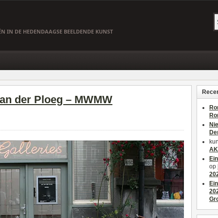
EËN IN DE HEDENDAAGSE BEELDENDE KUNST
Recen
 van der Ploeg – MWMW
Ro
Ro
Ni
De
kun
AK
Ei
op
20
Ei
20
Gr