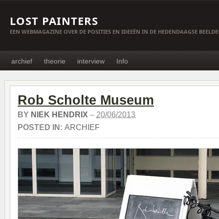
LOST PAINTERS
EEN WEBMAGAZINE OVER DE POSITIES EN IDEEËN IN DE HEDENDAAGSE BEELD
archief
theorie
interview
Info
Rob Scholte Museum
BY
NIEK HENDRIX
–
20/06/2013
POSTED IN:
ARCHIEF