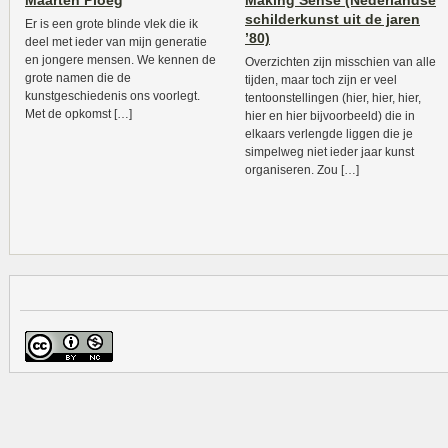
Maarten Ploeg
Making Sense (Nederlandse
schilderkunst uit de jaren
Er is een grote blinde vlek die ik
’80)
deel met ieder van mijn generatie
en jongere mensen. We kennen de
Overzichten zijn misschien van alle
grote namen die de
tijden, maar toch zijn er veel
kunstgeschiedenis ons voorlegt.
tentoonstellingen (hier, hier, hier,
Met de opkomst […]
hier en hier bijvoorbeeld) die in
elkaars verlengde liggen die je
simpelweg niet ieder jaar kunst
organiseren. Zou […]