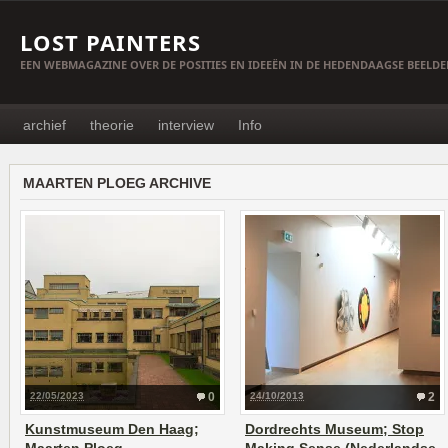
LOST PAINTERS
EEN WEBMAGAZINE OVER DE POSITIES EN IDEEËN IN DE HEDENDAAGSE BEELD
archief
theorie
interview
Info
MAARTEN PLOEG ARCHIVE
22/05/2023
0
24/10/2013
2
Kunstmuseum Den Haag;
Dordrechts Museum; Stop