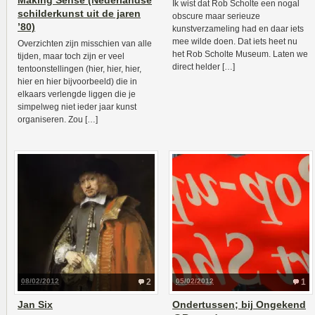
Making Sense (Nederlandse
Ik wist dat Rob Scholte een nogal
schilderkunst uit de jaren
obscure maar serieuze
’80)
kunstverzameling had en daar iets
mee wilde doen. Dat iets heet nu
Overzichten zijn misschien van alle
het Rob Scholte Museum. Laten we
tijden, maar toch zijn er veel
direct helder […]
tentoonstellingen (hier, hier, hier,
hier en hier bijvoorbeeld) die in
elkaars verlengde liggen die je
simpelweg niet ieder jaar kunst
organiseren. Zou […]
08/02/2012
2
05/02/2012
1
Jan Six
Ondertussen; bij Ongekend