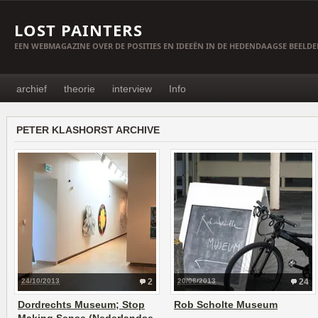
LOST PAINTERS
EEN WEBMAGAZINE OVER DE POSITIES EN IDEEËN IN DE HEDENDAAGSE BEELD
archief
theorie
interview
Info
PETER KLASHORST ARCHIVE
24/10/2013
2
20/06/2013
24
Dordrechts Museum; Stop
Rob Scholte Museum