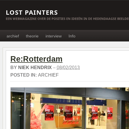
LOST PAINTERS
EEN WEBMAGAZINE OVER DE POSITIES EN IDEEËN IN DE HEDENDAAGSE BEELD
archief
theorie
interview
Info
Re:Rotterdam
BY
NIEK HENDRIX
–
08/02/2013
POSTED IN:
ARCHIEF