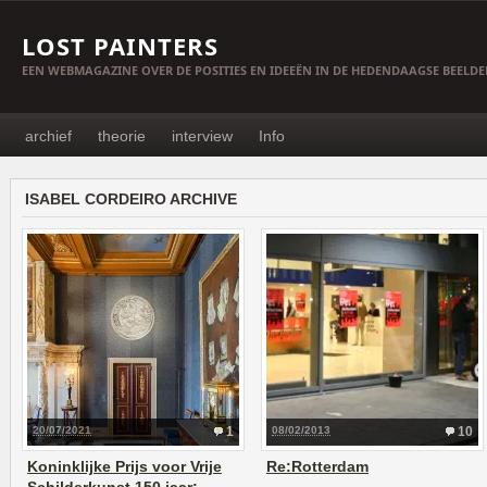
LOST PAINTERS
EEN WEBMAGAZINE OVER DE POSITIES EN IDEEËN IN DE HEDENDAAGSE BEELD
archief
theorie
interview
Info
ISABEL CORDEIRO ARCHIVE
20/07/2021
1
08/02/2013
10
Koninklijke Prijs voor Vrije
Re:Rotterdam