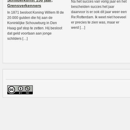
Schilderkunst 150 jaar;
Na het succes van vorig jaar en het
Grensverkenners
bescheiden succes het jaar
daarvoor is er ook dit jaar weer een
In 1871 besloot Koning Willem III de
Re:Rotterdam. Ik weet niet hoeveel
20.000 gulden die hij aan de
er precies te zien was, maar er
Koninklijke Schouwburg in Den
werd […]
Haag gaf stop te zetten. Hij besloot
dat geld voortaan aan jonge
schilders […]