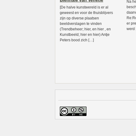
Biënnale van Venetië
Na he
besch
[De halve kunstwereld is er al
daarv
geweest en voor de thuisblijvers
Re:Ro
zijn op diverse plaatsen
er pr
beeldverslagen te vinden
werd 
(Trendbeheer; hier, en hier , en
Kunstbeeld; hier en hier) Antje
Peters bood zich […]