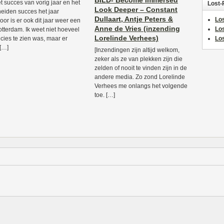
BILD- Become Immersed
t succes van vorig jaar en het
Lost-
Look Deeper – Constant
eiden succes het jaar
Dullaart, Antje Peters &
Los
oor is er ook dit jaar weer een
Anne de Vries (inzending
Lo
tterdam. Ik weet niet hoeveel
Lorelinde Verhees)
ecies te zien was, maar er
Los
[…]
[Inzendingen zijn altijd welkom,
zeker als ze van plekken zijn die
zelden of nooit te vinden zijn in de
andere media. Zo zond Lorelinde
Verhees me onlangs het volgende
toe. […]