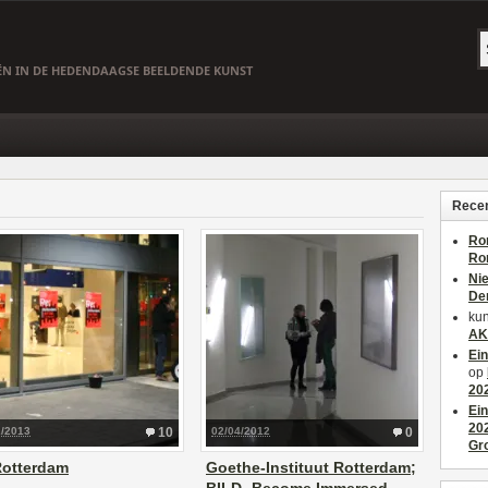
EËN IN DE HEDENDAAGSE BEELDENDE KUNST
Recen
Ro
Ro
Ni
De
kun
AK
Ei
op
20
Ei
20
2/2013
10
02/04/2012
0
Gr
Rotterdam
Goethe-Instituut Rotterdam;