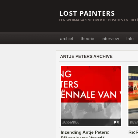
LOST PAINTERS
EEN WEBMAGAZINE OVER DE POSITIES EN IDE
archief
theorie
interview
Info
ANTJE PETERS ARCHIVE
11/06/2013
0
08/0
Inzending Antje Peters;
Re: