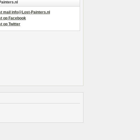
Painters.nl
t mail info@Lost-Painters.nl
st op Facebook
t op Twitter