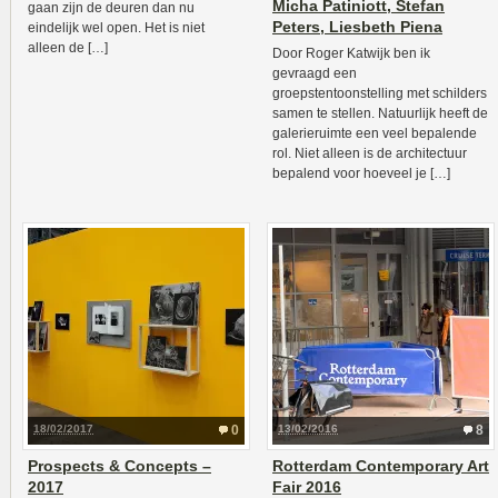
Micha Patiniott, Stefan
gaan zijn de deuren dan nu
Peters, Liesbeth Piena
eindelijk wel open. Het is niet
alleen de […]
Door Roger Katwijk ben ik
gevraagd een
groepstentoonstelling met schilders
samen te stellen. Natuurlijk heeft de
galerieruimte een veel bepalende
rol. Niet alleen is de architectuur
bepalend voor hoeveel je […]
18/02/2017
0
13/02/2016
8
Prospects & Concepts –
Rotterdam Contemporary Art
2017
Fair 2016