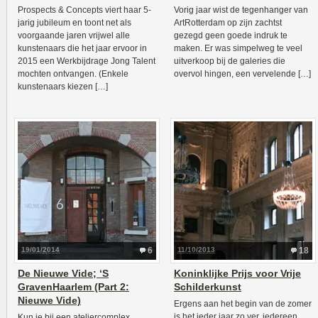
Prospects & Concepts viert haar 5-
Vorig jaar wist de tegenhanger van
jarig jubileum en toont net als
ArtRotterdam op zijn zachtst
voorgaande jaren vrijwel alle
gezegd geen goede indruk te
kunstenaars die het jaar ervoor in
maken. Er was simpelweg te veel
2015 een Werkbijdrage Jong Talent
uitverkoop bij de galeries die
mochten ontvangen. (Enkele
overvol hingen, een vervelende […]
kunstenaars kiezen […]
19/01/2014
6
11/10/2013
18
De Nieuwe Vide; ‘S
Koninklijke Prijs voor Vrije
GravenHaarlem (Part 2:
Schilderkunst
Nieuwe Vide)
Ergens aan het begin van de zomer
is het ieder jaar zo ver, iedereen
Kun je bij een ateliercomplex