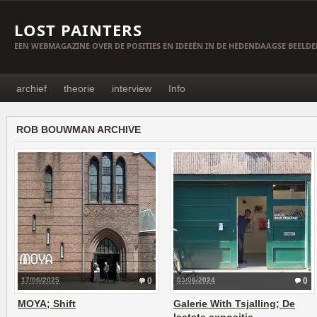
LOST PAINTERS
EEN WEBMAGAZINE OVER DE POSITIES EN IDEEËN IN DE HEDENDAAGSE BEELD
archief
theorie
interview
Info
ROB BOUWMAN ARCHIVE
17/06/2025
0
03/06/2024
0
MOYA; Shift
Galerie With Tsjalling; De