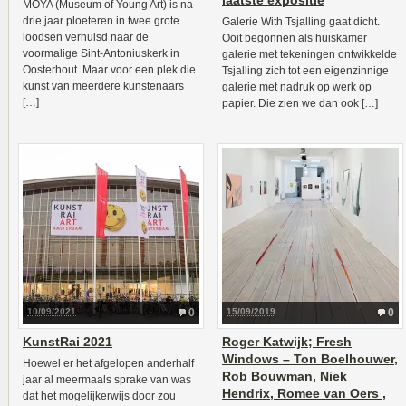
laatste expositie
MOYA (Museum of Young Art) is na
drie jaar ploeteren in twee grote
Galerie With Tsjalling gaat dicht.
loodsen verhuisd naar de
Ooit begonnen als huiskamer
voormalige Sint-Antoniuskerk in
galerie met tekeningen ontwikkelde
Oosterhout. Maar voor een plek die
Tsjalling zich tot een eigenzinnige
kunst van meerdere kunstenaars
galerie met nadruk op werk op
[…]
papier. Die zien we dan ook […]
10/09/2021
0
15/09/2019
0
KunstRai 2021
Roger Katwijk; Fresh
Windows – Ton Boelhouwer,
Hoewel er het afgelopen anderhalf
Rob Bouwman, Niek
jaar al meermaals sprake van was
Hendrix, Romee van Oers ,
dat het mogelijkerwijs door zou