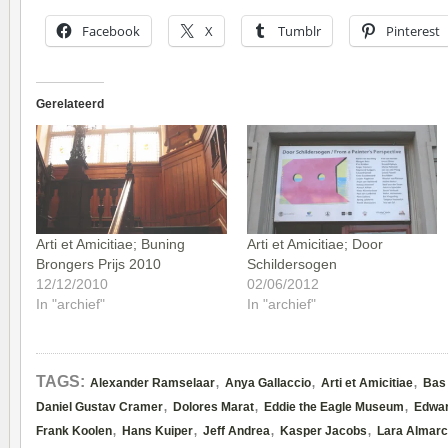
Facebook
X
Tumblr
Pinterest
Gerelateerd
Arti et Amicitiae; Buning
Arti et Amicitiae; Door
Brongers Prijs 2010
Schildersogen
12/12/2010
02/06/2012
In "archief"
In "archief"
,
,
,
TAGS:
Alexander Ramselaar
Anya Gallaccio
Arti et Amicitiae
Bas
,
,
,
Daniel Gustav Cramer
Dolores Marat
Eddie the Eagle Museum
Edwar
,
,
,
,
Frank Koolen
Hans Kuiper
Jeff Andrea
Kasper Jacobs
Lara Almarc