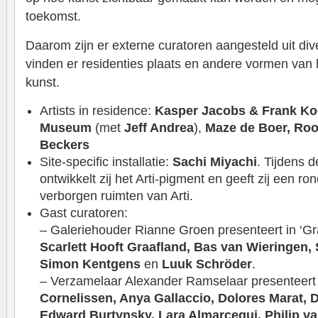
toekomst.
Daarom zijn er externe curatoren aangesteld uit dive
vinden er residenties plaats en andere vormen van
kunst.
Artists in residence:
Kasper Jacobs & Frank Koo
Museum
(met
Jeff Andrea
),
Maze de Boer, Roo
Beckers
Site-specific installatie:
Sachi Miyachi
. Tijdens d
ontwikkelt zij het Arti-pigment en geeft zij een ro
verborgen ruimten van Arti.
Gast curatoren:
– Galeriehouder Rianne Groen presenteert in ‘G
Scarlett Hooft Graafland, Bas van Wieringen,
Simon Kentgens
en
Luuk Schröder
.
– Verzamelaar Alexander Ramselaar presenteer
Cornelissen, Anya Gallaccio, Dolores Marat, 
Edward Burtynsky, Lara Almarcegui, Philip v