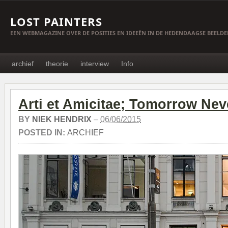
LOST PAINTERS
EEN WEBMAGAZINE OVER DE POSITIES EN IDEEËN IN DE HEDENDAAGSE BEELD
archief
theorie
interview
Info
Arti et Amicitae; Tomorrow Ne
BY
NIEK HENDRIX
–
06/06/2015
POSTED IN:
ARCHIEF