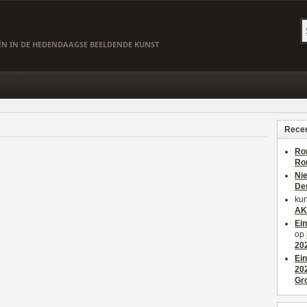
EËN IN DE HEDENDAAGSE BEELDENDE KUNST
Recen
Ro
Ro
Ni
De
kun
AK
Ei
op
20
Ei
20
Gr