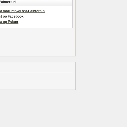
Painters.nl
t mail info@Lost-Painters.nl
st op Facebook
t op Twitter