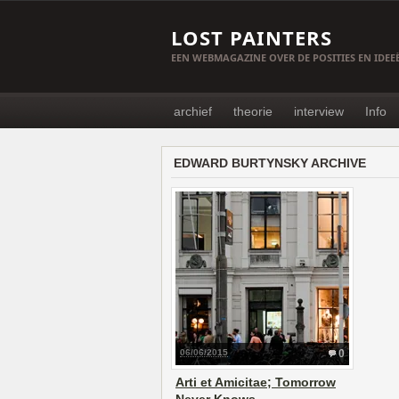
LOST PAINTERS
EEN WEBMAGAZINE OVER DE POSITIES EN IDE
archief
theorie
interview
Info
EDWARD BURTYNSKY ARCHIVE
06/06/2015
0
Arti et Amicitae; Tomorrow