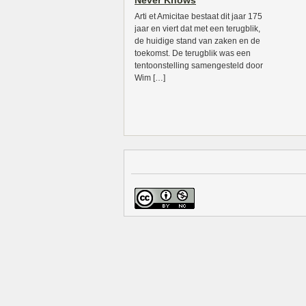
Never Knows
Arti et Amicitae bestaat dit jaar 175
jaar en viert dat met een terugblik,
de huidige stand van zaken en de
toekomst. De terugblik was een
tentoonstelling samengesteld door
Wim […]