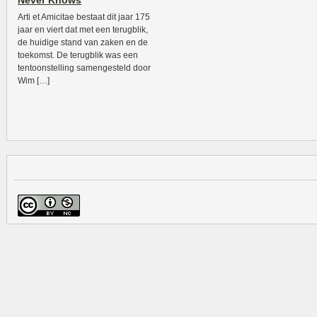
Never Knows
Arti et Amicitae bestaat dit jaar 175
jaar en viert dat met een terugblik,
de huidige stand van zaken en de
toekomst. De terugblik was een
tentoonstelling samengesteld door
Wim […]