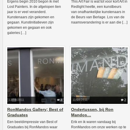
Ergens begin 2010 begon ik met
This Art Fair is wat tot voor kort Art in
Lost Painters. In de afgelopen tien
Redlight heette, een kunstbeurs
jaar is er veel veranderd.
van onafhankelijke kunstenaars in
Kunstenaars zijn gekomen en
de Beurs van Berlage. Los van de
gegaan. Kunstinitiatieven zijn
naamsverandering is er aan die […]
gekomen en gegaan en ook
galeries […]
13/08/2011
4
11/08/2011
2
RonMandos Gallery; Best of
Ondertussen, bij Ron
Graduates
Mandos…
Een beeldimpressie van Best of
Erik en ik waren vandaag bij
Graduates bij RonMandos waar
RonMandos om onze werken op te