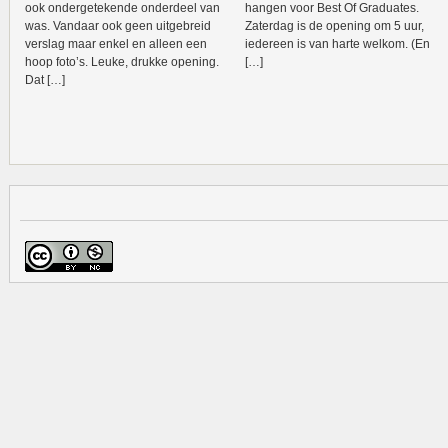
ook ondergetekende onderdeel van
hangen voor Best Of Graduates.
was. Vandaar ook geen uitgebreid
Zaterdag is de opening om 5 uur,
verslag maar enkel en alleen een
iedereen is van harte welkom. (En
hoop foto’s. Leuke, drukke opening.
[…]
Dat […]