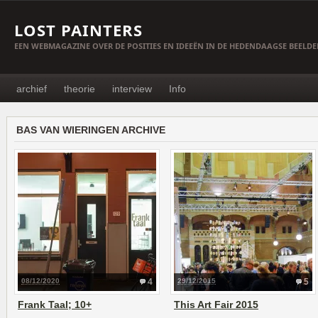
LOST PAINTERS
EEN WEBMAGAZINE OVER DE POSITIES EN IDEEËN IN DE HEDENDAAGSE BEELD
archief
theorie
interview
Info
BAS VAN WIERINGEN ARCHIVE
08/12/2020
4
29/12/2015
5
Frank Taal; 10+
This Art Fair 2015