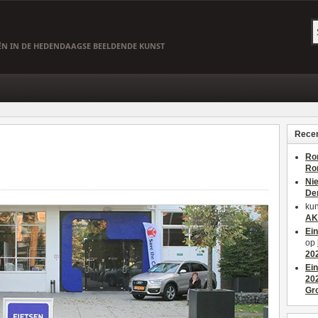
EËN IN DE HEDENDAAGSE BEELDENDE KUNST
Recen
Ro
Ro
Ni
De
kun
AK
Ei
op
20
Ei
20
Gr