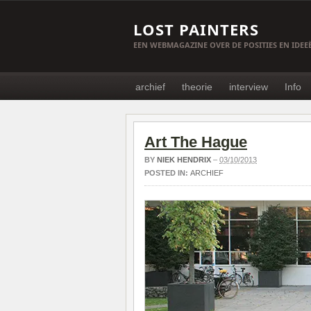
LOST PAINTERS
EEN WEBMAGAZINE OVER DE POSITIES EN IDE
archief
theorie
interview
Info
Art The Hague
BY
NIEK HENDRIX
–
03/10/2013
POSTED IN:
ARCHIEF