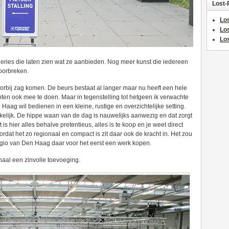
Lost-
Los
Lo
Los
ries die laten zien wat ze aanbieden. Nog meer kunst die iedereen
oorbreken.
voorbij zag komen. De beurs bestaat al langer maar nu heeft een hele
ten ook mee te doen. Maar in tegenstelling tot hetgeen ik verwachte
 Haag wil bedienen in een kleine, rustige en overzichtelijke setting.
kelijk. De hippe waan van de dag is nauwelijks aanwezig en dat zorgt
t is hier alles behalve pretentieus, alles is te koop en je weet direct
oordat het zo regionaal en compact is zit daar ook de kracht in. Het zou
egio van Den Haag daar voor het eerst een werk kopen.
haal een zinvolle toevoeging.