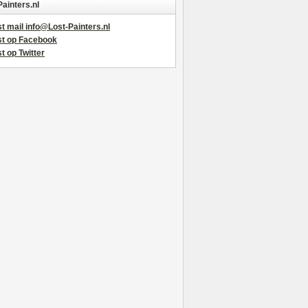
Painters.nl
t mail info@Lost-Painters.nl
st op Facebook
t op Twitter