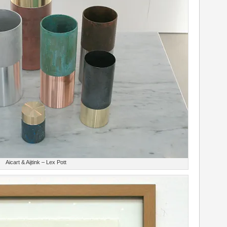
Aicart & Aijtink – Lex Pott