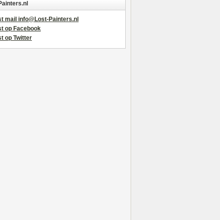
Painters.nl
t mail info@Lost-Painters.nl
st op Facebook
t op Twitter