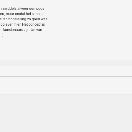
s inmiddels alweer een poos
en, maar omdat het concept
e tentoonstelling zo goed was,
nog even hier. Het concept is
l, kunstenaars zijn fan van
…]