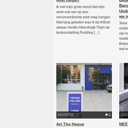
Axel Rüger)
Beij
Band
Ik met mijn grote mond dat mijn
Unde
werk ook wel op een
we r
onconventionele plek mag hangen.
Niet lang geleden was ik bij ArtDeli
Twee 
alwaar Hester Alberdingk Thijm de
onder
tentoonstelling Pudding […]
zijn 
reali
Beije
wat w
03/10/2013
2
12/11
Art The Hague
NEST