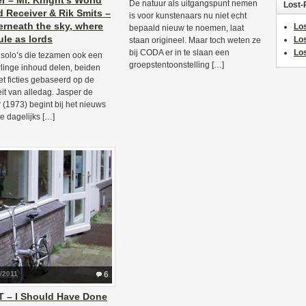
er – Mr. Knight’s World
De natuur als uitgangspunt nemen
Lost-
 Receiver & Rik Smits –
is voor kunstenaars nu niet echt
rneath the sky, where
Los
bepaald nieuw te noemen, laat
ule as lords
Lo
staan origineel. Maar toch weten ze
bij CODA er in te slaan een
Los
solo’s die tezamen ook een
groepstentoonstelling […]
linge inhoud delen, beiden
het ficties gebaseerd op de
teit van alledag. Jasper de
r (1973) begint bij het nieuws
e dagelijks […]
/2011
6
 – I Should Have Done