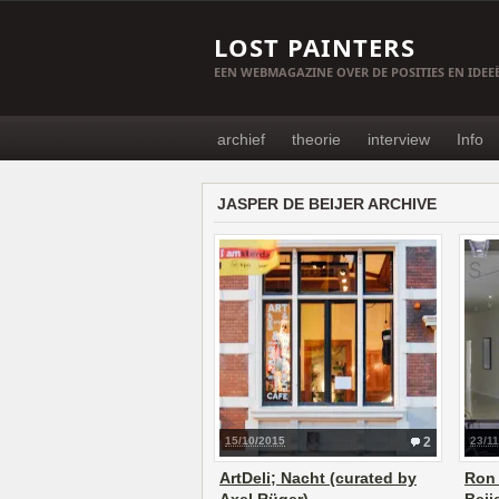
LOST PAINTERS
EEN WEBMAGAZINE OVER DE POSITIES EN IDE
archief
theorie
interview
Info
JASPER DE BEIJER ARCHIVE
15/10/2015
2
23/1
ArtDeli; Nacht (curated by
Ron