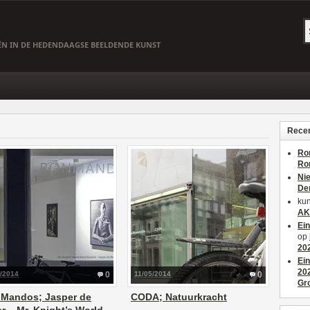
EËN IN DE HEDENDAAGSE BEELDENDE KUNST
Recen
Ro
Ro
Ni
De
kun
AK
Ei
op
20
Ei
20
1/2014
0
11/05/2014
0
Gr
 Mandos; Jasper de
CODA; Natuurkracht