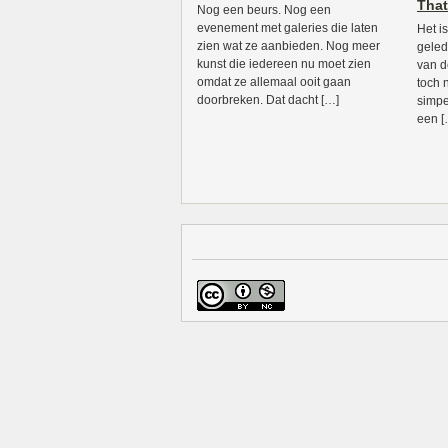
That
Nog een beurs. Nog een
evenement met galeries die laten
Het i
zien wat ze aanbieden. Nog meer
geled
kunst die iedereen nu moet zien
van d
omdat ze allemaal ooit gaan
toch 
doorbreken. Dat dacht […]
simpe
een [