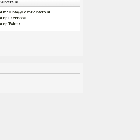
Painters.nl
t mail info@Lost-Painters.nl
st op Facebook
t op Twitter