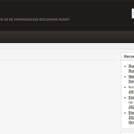
EËN IN DE HEDENDAAGSE BEELDENDE KUNST
Recen
Ro
Ro
Ni
De
kun
AK
Ei
op
20
Ei
20
Gr