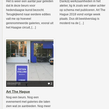
Het is weer een aantal jaar geleden
Dankzij werkzaamheden in het
dat ik deze beurs voor
atelier, lig ik zoals wel vaker achter
hedendaagse kunst bezocht.
op schema met publiceren. Art The
Terugkijkend naar eerdere edities
Hague 2018 vond vorige week
valt me op hoeveel
plaats. Dus dit beeldverslag is
gerenommeerde galeries, vooral uit
mosterd na de […]
het Haagse circuit, […]
03/10/2013
2
Art The Hague
Nog een beurs. Nog een
evenement met galeries die laten
zien wat ze aanbieden. Nog meer