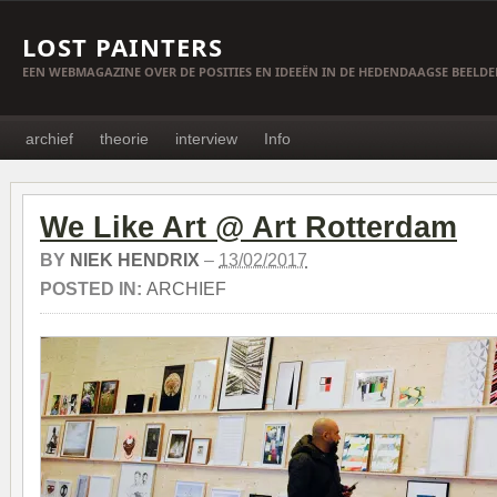
LOST PAINTERS
EEN WEBMAGAZINE OVER DE POSITIES EN IDEEËN IN DE HEDENDAAGSE BEELD
archief
theorie
interview
Info
We Like Art @ Art Rotterdam
BY
NIEK HENDRIX
–
13/02/2017
POSTED IN:
ARCHIEF