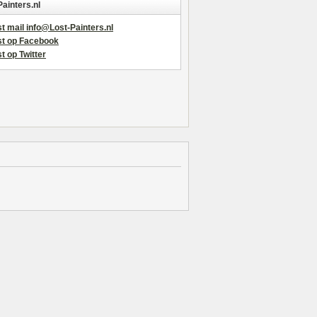
Painters.nl
t mail info@Lost-Painters.nl
st op Facebook
t op Twitter