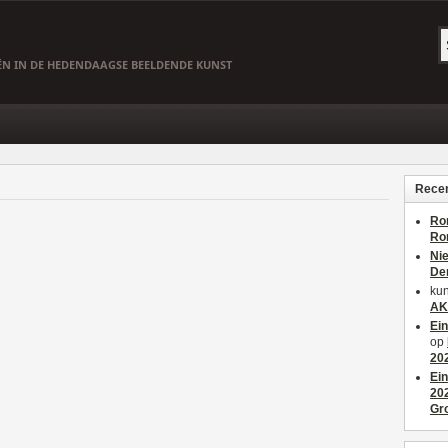
EËN IN DE HEDENDAAGSE BEELDENDE KUNST
Recen
Ro
Ro
Ni
De
kun
AK
Ei
op
20
Ei
20
Gr