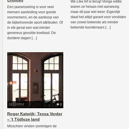
Choices
We Like Art is terug! Vorige editie
waren ze helaas niet aanwezig
Een jaarwisseling is voor veel
maar dit jaar wel weer. Eigenlijk
mensen aanleiding voor goede
staat het altijd garant voor vondsten
voornemens, en de aankoop van
van zowel bekende als minder
de bijbehorende sport-attributen. Of
bekende kunstenaars […]
in elk geval een wat minder
genereus gevulde koelkast. De
duistere dagen […]
13/11/2014
0
Roger Katwijk; Tessa Verder
– ’t Tijdloze land
Misschien vinden sommigen de