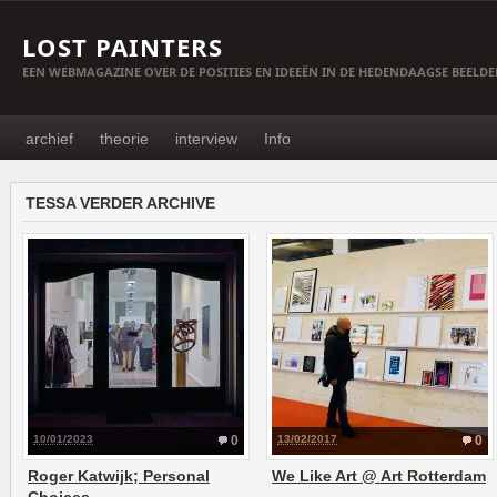
LOST PAINTERS
EEN WEBMAGAZINE OVER DE POSITIES EN IDEEËN IN DE HEDENDAAGSE BEELD
archief
theorie
interview
Info
TESSA VERDER ARCHIVE
10/01/2023
0
13/02/2017
0
Roger Katwijk; Personal
We Like Art @ Art Rotterdam