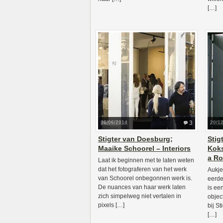
[…]
06/06/2014
3
20/1
Stigter van Doesburg;
Stig
Maaike Schoorel – Interiors
Kok
a Ro
Laat ik beginnen met te laten weten
dat het fotograferen van het werk
Aukje
van Schoorel onbegonnen werk is.
eerde
De nuances van haar werk laten
is een
zich simpelweg niet vertalen in
objec
pixels […]
bij S
[…]