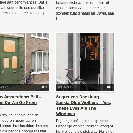
eer aan performances. Dat is
belangrijkste was; was het lijn, of
 vanwege mijn persoonlijke
was het kleur? Aan de ene kant
teresse maar deels ook […]
stonden kunstenaars als David, aan
[…]
2/2017
1
18/11/2016
0
w Amsterdams Peil –
Stigter van Doesburg;
re Do We Go From
Saskia Olde Wolbers – Yes,
e?
These Eyes Are The
Windows
estal galleries bundelde
n oud-en nieuwjaar en
Erg lang heeft hij er niet gezeten.
tterdam hun krachten. Immers
Lange tijd was het zelfs de vraag of
 in die periode doorgaans niet
het wel de juiste plek was. Nu is het