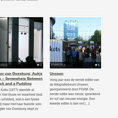
2/2013
2
27/09/2013
6
ter van Doesburg; Aukje
Unseen
s – Somewhere Between
Vorig jaar was de eerste editie van
ck and a Pudding
de fotografiebeurs Unseen,
georganiseerd door FOAM. De
 Koks (1977) speelde al
eerste editie was nieuw, sprankend
r met illusie en waarheid (wat
en vol van nieuwe energie. Een
 schilderij, wat is een fysiek
tweede editie is dan net […]
t) maar met haar tweede solo
tigter van Doesburg stopt ze