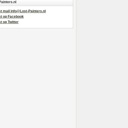
Painters.nl
t mail info@Lost-Painters.nl
st op Facebook
t op Twitter