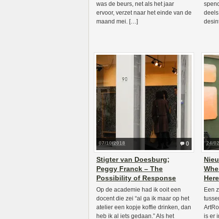
was de beurs, net als het jaar
spend
ervoor, verzet naar het einde van de
deels
maand mei. […]
desin
07/10/2018
0
24/0
Stigter van Doesburg;
Nieu
Peggy Franck – The
Whe
Possibility of Response
Her
Op de academie had ik ooit een
Een z
docent die zei “al ga ik maar op het
tusse
atelier een kopje koffie drinken, dan
ArtRo
heb ik al iets gedaan.” Als het
is er