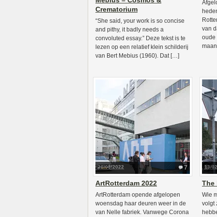
Mebius – Cosmos &
Afge
Crematorium
heden
Rotte
“She said, your work is so concise
van d
and pithy, it badly needs a
oude 
convoluted essay.” Deze tekst is te
maand
lezen op een relatief klein schilderij
van Bert Mebius (1960). Dat […]
20/05/2022
7
13/0
ArtRotterdam 2022
The
ArtRotterdam opende afgelopen
Wie mi
woensdag haar deuren weer in de
volgt
van Nelle fabriek. Vanwege Corona
hebbe