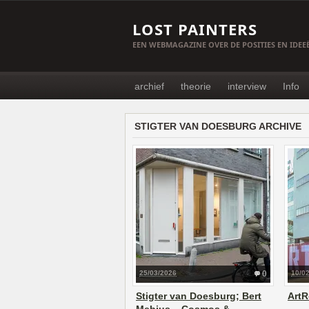
LOST PAINTERS
EEN WEBMAGAZINE OVER DE POSITIES EN IDE
archief
theorie
interview
Info
STIGTER VAN DOESBURG ARCHIVE
25/03/2026
0
10/0
Stigter van Doesburg; Bert
ArtR