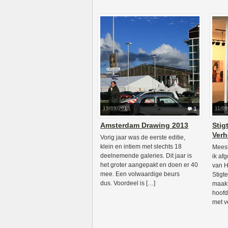
19/09/2013
1
11/0
Amsterdam Drawing 2013
Stig
Verh
Vorig jaar was de eerste editie,
klein en intiem met slechts 18
Meest
deelnemende galeries. Dit jaar is
ik af
het groter aangepakt en doen er 40
van H
mee. Een volwaardige beurs
Stigt
dus. Voordeel is […]
maakt
hoofd
met v