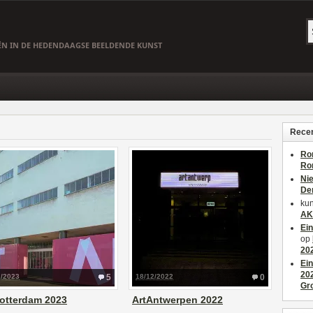
EËN IN DE HEDENDAAGSE BEELDENDE KUNST
Recen
Ro
Ro
Ni
De
kun
AK
Ei
op
20
Ei
20
2/2023
5
18/12/2022
0
Gr
otterdam 2023
ArtAntwerpen 2022