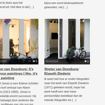
el te doen qua het
bijna een soort bedevaartsoort
ecircuit. Het idee is dat […]
geworden, net […]
2/2015
0
05/10/2014
2
ter van Doesburg; It’s
Stigter van Doesburg;
our paintings I like, it’s
Elspeth Diederix
 painting
Ik weet niet hoe er onder fotografen
naar het werk van Elspeth Diederix
t Jonas is een fictieve schilder
(1971) gekeken wordt, maar het
n kort verhaal van Albert
werk heeft een veel meer
 (1913-1960). Jonas is
persoonlijke beeldtaal dan de
nkelijk enorm succesvol. Hij
meeste fotografen en […]
 belaagd door anderen die
n profiteren van zijn succes.