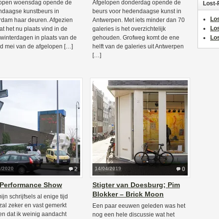
lopen woensdag opende de
Afgelopen donderdag opende de
Lost-
daagse kunstbeurs in
beurs voor hedendaagse kunst in
Los
rdam haar deuren. Afgezien
Antwerpen. Met iets minder dan 70
Lo
at het nu plaats vind in de
galeries is het overzichtelijk
winterdagen in plaats van de
gehouden. Grofweg komt de ene
Los
 mei van de afgelopen […]
helft van de galeries uit Antwerpen
[…]
2/2020
2
14/04/2019
0
 Performance Show
Stigter van Doesburg; Pim
Blokker – Brick Moon
jn schrijfsels al enige tijd
 zal zeker en vast gemerkt
Een paar eeuwen geleden was het
n dat ik weinig aandacht
nog een hele discussie wat het