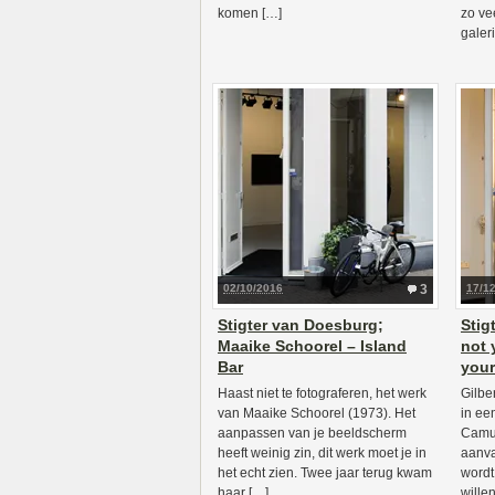
komen […]
zo ve
galeri
02/10/2016
3
17/1
Stigter van Doesburg;
Stig
Maaike Schoorel – Island
not y
Bar
your
Haast niet te fotograferen, het werk
Gilber
van Maaike Schoorel (1973). Het
in ee
aanpassen van je beeldscherm
Camus
heeft weinig zin, dit werk moet je in
aanva
het echt zien. Twee jaar terug kwam
wordt
haar […]
wille