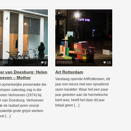
9/2013
8
07/02/2013
14
ter van Doesburg; Helen
Art Rotterdam
oeven – Mother
Vandaag opende ArtRotterdam, dit
jaar een beurs met een opvallend
 opmerkelijke presentatie die
open karakter. Waar het een paar
gelopen zaterdag zag is die
jaar geleden aan de hermetische
elen Verhoeven (1974) bij
kant was, heeft het daar dit jaar
er van Doesburg. Verhoeven
totaal geen […]
e de laatset jaren vooral
zakelijk grote grijze werken
eel […]