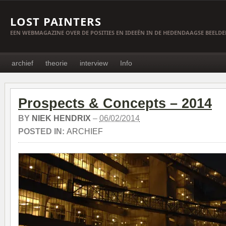
LOST PAINTERS
EEN WEBMAGAZINE OVER DE POSITIES EN IDEEËN IN DE HEDENDAAGSE BEELD
archief
theorie
interview
Info
Prospects & Concepts – 2014
BY
NIEK HENDRIX
–
06/02/2014
POSTED IN:
ARCHIEF