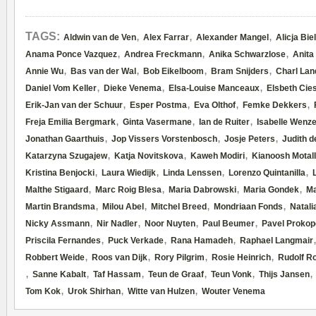
,
,
,
TAGS:
Aldwin van de Ven
Alex Farrar
Alexander Mangel
Alicja Bi
,
,
,
Anama Ponce Vazquez
Andrea Freckmann
Anika Schwarzlose
Anita
,
,
,
,
Annie Wu
Bas van der Wal
Bob Eikelboom
Bram Snijders
Charl La
,
,
,
Daniel Vom Keller
Dieke Venema
Elsa-Louise Manceaux
Elsbeth Cie
,
,
,
,
Erik-Jan van der Schuur
Esper Postma
Eva Olthof
Femke Dekkers
,
,
,
Freja Emilia Bergmark
Ginta Vasermane
Ian de Ruiter
Isabelle Wenze
,
,
,
Jonathan Gaarthuis
Jop Vissers Vorstenbosch
Josje Peters
Judith 
,
,
,
Katarzyna Szugajew
Katja Novitskova
Kaweh Modiri
Kianoosh Motall
,
,
,
,
Kristina Benjocki
Laura Wiedijk
Linda Lenssen
Lorenzo Quintanilla
,
,
,
,
Malthe Stigaard
Marc Roig Blesa
Maria Dabrowski
Maria Gondek
Ma
,
,
,
,
Martin Brandsma
Milou Abel
Mitchel Breed
Mondriaan Fonds
Natali
,
,
,
,
Nicky Assmann
Nir Nadler
Noor Nuyten
Paul Beumer
Pavel Prokop
,
,
,
Priscila Fernandes
Puck Verkade
Rana Hamadeh
Raphael Langmair
,
,
,
,
Robbert Weide
Roos van Dijk
Rory Pilgrim
Rosie Heinrich
Rudolf R
,
,
,
,
,
Sanne Kabalt
Taf Hassam
Teun de Graaf
Teun Vonk
Thijs Jansen
,
,
,
Tom Kok
Urok Shirhan
Witte van Hulzen
Wouter Venema