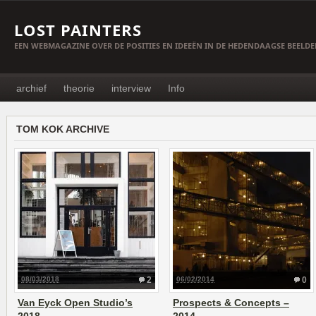
LOST PAINTERS
EEN WEBMAGAZINE OVER DE POSITIES EN IDEEËN IN DE HEDENDAAGSE BEELD
archief
theorie
interview
Info
TOM KOK ARCHIVE
08/03/2018
2
06/02/2014
0
Van Eyck Open Studio’s
Prospects & Concepts –