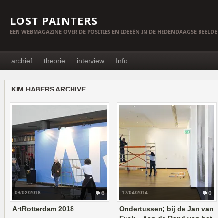
LOST PAINTERS
EEN WEBMAGAZINE OVER DE POSITIES EN IDEEËN IN DE HEDENDAAGSE BEELD
archief
theorie
interview
Info
KIM HABERS ARCHIVE
09/02/2018
6
17/04/2014
0
ArtRotterdam 2018
Ondertussen; bij de Jan van