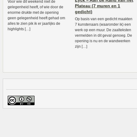
Eyck – Aan de Rand van het
Voor wie dit weekend niet de
Plateau (7 muren en 1
gelegenheid heeft, of wie door de
gedicht)
enorme drukte met de opening
geen gelegenheid heeft gehad om
Op basis van een gedicht maakten
alles te zien pik ik er jaarlijks de
7 kunstenaars (waaronder ik) een
highlights […]
werk op een muur. De zaalteksten
vermelden in dit geval genoeg. De
opening is nu en de wandwerken
zijn […]