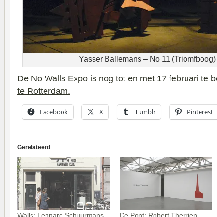
Yasser Ballemans – No 11 (Triomfboog)
De No Walls Expo is nog tot en met 17 februari te 
te Rotterdam.
Facebook
X
Tumblr
Pinterest
Gerelateerd
Walls; Lennard Schuurmans –
De Pont; Robert Therrien