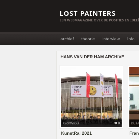
LOST PAINTERS
EEN WEBMAGAZINE OVER DE POSITIES EN IDE
archief
theorie
interview
Info
HANS VAN DER HAM ARCHIVE
10/09/2021
0
08/1
KunstRai 2021
Fran