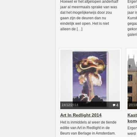
Hoewel er het afgelopen anderhalf
Ergen
jaar al meermaals sprake van was
Lost 
dat het mogelijkerwijs door zou
jaar 
gaan zijn de deuren dan nu
Kunst
eindelijk wel open. Het is niet
gegaa
alleen de […]
geko
galer
24/12/2014
4
20/1
Art In Redlight 2014
Kast
kome
Het is inmiddels al weer de tiende
editie van Art in Redlight in de
Ergen
Beurs van Berlage in Amsterdam.
werd 