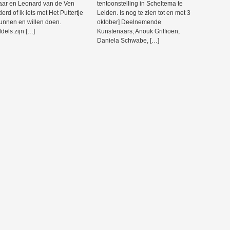
aar en Leonard van de Ven
tentoonstelling in Scheltema te
erd of ik iets met Het Puttertje
Leiden. Is nog te zien tot en met 3
unnen en willen doen.
oktober] Deelnemende
dels zijn […]
Kunstenaars; Anouk Griffioen,
Daniela Schwabe, […]