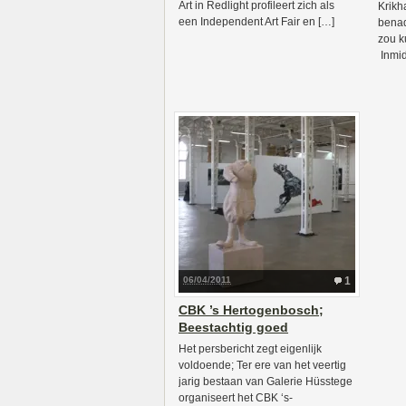
Art in Redlight profileert zich als
Krikh
een Independent Art Fair en […]
benad
zou k
Inmid
06/04/2011
1
CBK ’s Hertogenbosch;
Beestachtig goed
Het persbericht zegt eigenlijk
voldoende; Ter ere van het veertig
jarig bestaan van Galerie Hüsstege
organiseert het CBK ‘s-