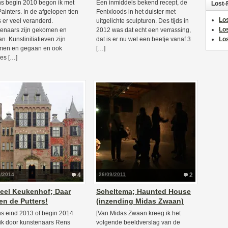
s begin 2010 begon ik met
Een inmiddels bekend recept, de
Lost-
Painters. In de afgelopen tien
Fenixloods in het duister met
Los
is er veel veranderd.
uitgelichte sculpturen. Des tijds in
Lo
enaars zijn gekomen en
2012 was dat echt een verrassing,
n. Kunstinitiatieven zijn
dat is er nu wel een beetje vanaf 3
Los
men en gegaan en ook
[…]
ies […]
0/2014
4
26/09/2011
2
eel Keukenhof; Daar
Scheltema; Haunted House
n de Putters!
(inzending Midas Zwaan)
s eind 2013 of begin 2014
[Van Midas Zwaan kreeg ik het
ik door kunstenaars Rens
volgende beeldverslag van de