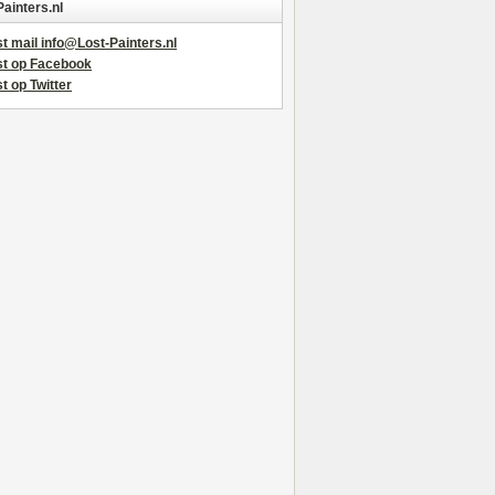
Painters.nl
t mail info@Lost-Painters.nl
st op Facebook
t op Twitter