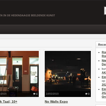
EËN IN DE HEDENDAAGSE BEELDENDE KUNST
Recen
Ro
Ro
Ni
De
kun
AK
Ei
op
20
Ei
20
2/2020
4
14/02/2015
0
Gr
k Taal; 10+
No Walls Expo