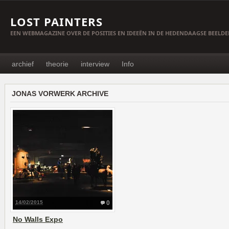
LOST PAINTERS
EEN WEBMAGAZINE OVER DE POSITIES EN IDEEËN IN DE HEDENDAAGSE BEELD
archief
theorie
interview
Info
JONAS VORWERK ARCHIVE
14/02/2015
0
No Walls Expo