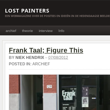
LOST PAINTERS
EEN WEBMAGAZINE OVER DE POSITIES EN IDEEËN IN DE HEDENDAAGSE BEELD
archief
theorie
interview
Info
Frank Taal; Figure This
BY
NIEK HENDRIX
–
07/08/2012
POSTED IN:
ARCHIEF