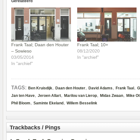
Gerelateerd
Frank Taal; Daan den Houter
Frank Taal; 10+
– Sowieso
08/12/2020
03/05/2014
In "archief"
In "archief"
,
,
,
,
TAGS:
Ben Kruisdijk
Daan den Houter
David Adams
Frank Taal
G
,
,
,
,
Jan ten Have
Jeroen Allart
Marilou van Lierop
Midas Zwaan
Mike Ot
,
,
Phil Bloom
Saminte Ekeland
Willem Besselink
Trackbacks / Pings