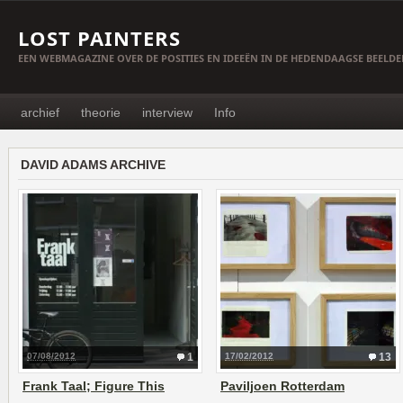
LOST PAINTERS
EEN WEBMAGAZINE OVER DE POSITIES EN IDEEËN IN DE HEDENDAAGSE BEELD
archief
theorie
interview
Info
DAVID ADAMS ARCHIVE
07/08/2012
1
17/02/2012
13
Frank Taal; Figure This
Paviljoen Rotterdam