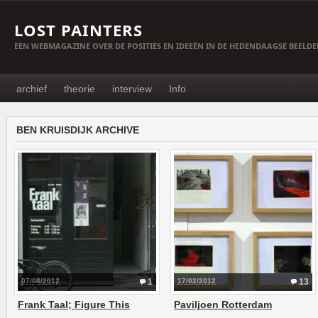
LOST PAINTERS
EEN WEBMAGAZINE OVER DE POSITIES EN IDEEËN IN DE HEDENDAAGSE BEELD
archief
theorie
interview
Info
BEN KRUISDIJK ARCHIVE
07/08/2012
1
17/02/2012
13
Frank Taal; Figure This
Paviljoen Rotterdam