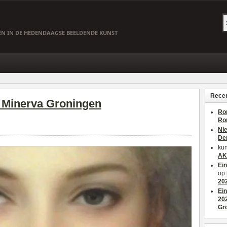
EËN IN DE HEDENDAAGSE BEELDENDE KUNST
Recen
 Minerva Groningen
Ro
Ro
Ni
De
kun
AK
Ei
op
20
Ei
20
Gr