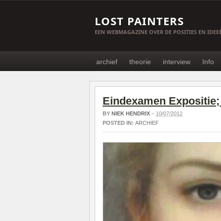
LOST PAINTERS
EEN WEBMAGAZINE OVER DE POSITIES EN IDE
archief
theorie
interview
Info
Eindexamen Expositie;
BY
NIEK HENDRIX
–
10/07/2012
POSTED IN:
ARCHIEF