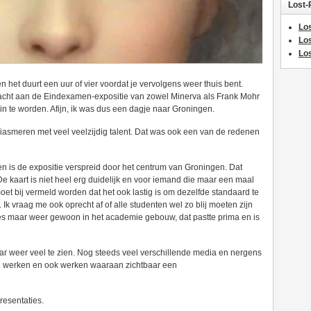
Lost-
Los
Lo
Los
 en het duurt een uur of vier voordat je vervolgens weer thuis bent.
cht aan de Eindexamen-expositie van zowel Minerva als Frank Mohr
 klein te worden. Afijn, ik was dus een dagje naar Groningen.
siasmeren met veel veelzijdig talent. Dat was ook een van de redenen
 en is de expositie verspreid door het centrum van Groningen. Dat
 De kaart is niet heel erg duidelijk en voor iemand die maar een maal
moet bij vermeld worden dat het ook lastig is om dezelfde standaard te
 Ik vraag me ook oprecht af of alle studenten wel zo blij moeten zijn
lles maar weer gewoon in het academie gebouw, dat pastte prima en is
aar weer veel te zien. Nog steeds veel verschillende media en nergens
ote werken en ook werken waaraan zichtbaar een
resentaties.