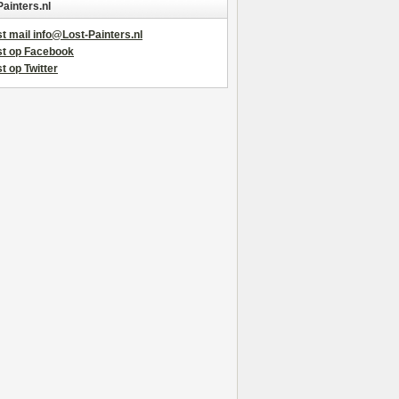
Painters.nl
t mail info@Lost-Painters.nl
st op Facebook
t op Twitter