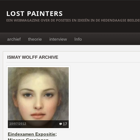
LOST PAINTERS
EEN WEBMAGAZINE OVER DE POSITIES EN IDEEËN IN DE HEDENDAAGSE BEELD
archief
theorie
interview
Info
ISMAY WOLFF ARCHIVE
10/07/2012
17
Eindexamen Expositie;