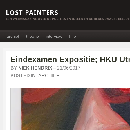
LOST PAINTERS
EEN WEBMAGAZINE OVER DE POSITIES EN IDEEËN IN DE HEDENDAAGSE BEELD
archief
theorie
interview
Info
Eindexamen Expositie; HKU Ut
BY
NIEK HENDRIX
–
21/06/2017
POSTED IN:
ARCHIEF