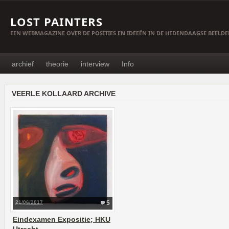
LOST PAINTERS
EEN WEBMAGAZINE OVER DE POSITIES EN IDEEËN IN DE HEDENDAAGSE BEELD
archief
theorie
interview
Info
VEERLE KOLLAARD ARCHIVE
21/06/2017
5
Eindexamen Expositie; HKU