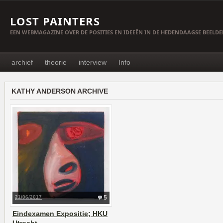
LOST PAINTERS
EEN WEBMAGAZINE OVER DE POSITIES EN IDEEËN IN DE HEDENDAAGSE BEELD
archief
theorie
interview
Info
KATHY ANDERSON ARCHIVE
21/06/2017
5
Eindexamen Expositie; HKU