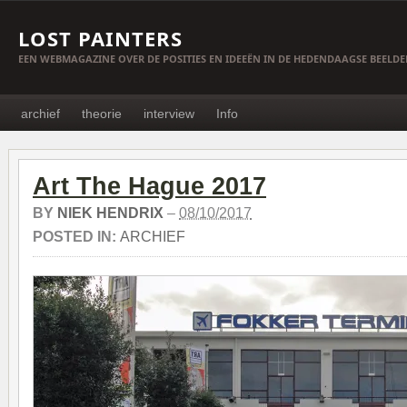
LOST PAINTERS
EEN WEBMAGAZINE OVER DE POSITIES EN IDEEËN IN DE HEDENDAAGSE BEELD
archief
theorie
interview
Info
Art The Hague 2017
BY
NIEK HENDRIX
–
08/10/2017
POSTED IN:
ARCHIEF