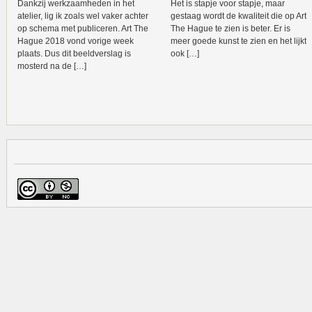
Dankzij werkzaamheden in het
Het is stapje voor stapje, maar
atelier, lig ik zoals wel vaker achter
gestaag wordt de kwaliteit die op Art
op schema met publiceren. Art The
The Hague te zien is beter. Er is
Hague 2018 vond vorige week
meer goede kunst te zien en het lijkt
plaats. Dus dit beeldverslag is
ook […]
mosterd na de […]