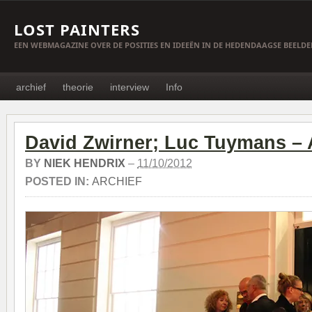
LOST PAINTERS
EEN WEBMAGAZINE OVER DE POSITIES EN IDEEËN IN DE HEDENDAAGSE BEELD
archief
theorie
interview
Info
David Zwirner; Luc Tuymans – 
BY
NIEK HENDRIX
–
11/10/2012
POSTED IN:
ARCHIEF