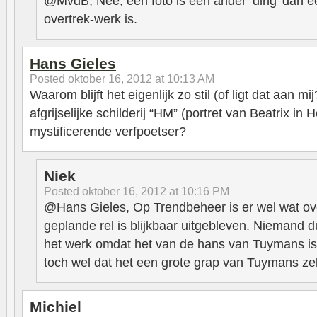
@MvdB, Nee, een foto is een ander ‘ding’ dan een
overtrek-werk is.
Hans Gieles
Posted
oktober 16, 2012 at 10:13 AM
Waarom blijft het eigenlijk zo stil (of ligt dat aan m
afgrijselijke schilderij “HM” (portret van Beatrix in 
mystificerende verfpoetser?
Niek
Posted
oktober 16, 2012 at 10:16 PM
@Hans Gieles, Op Trendbeheer is er wel wat o
geplande rel is blijkbaar uitgebleven. Niemand du
het werk omdat het van de hans van Tuymans is
toch wel dat het een grote grap van Tuymans zel
Michiel