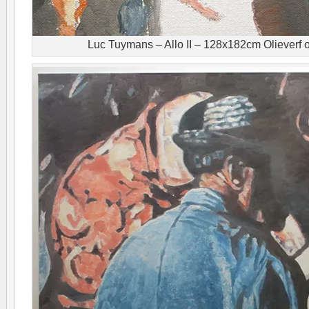
Luc Tuymans – Allo II – 128x182cm Olieverf o