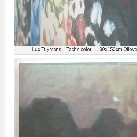
Luc Tuymans – Technicolor – 199x150cm Olieverf