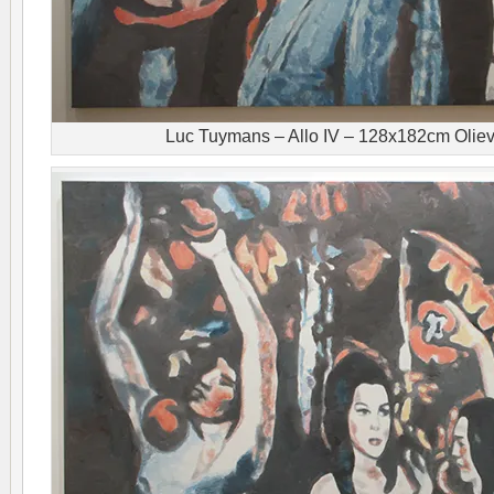
Luc Tuymans – Allo IV – 128x182cm Oliev