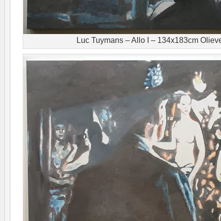
Luc Tuymans – Allo I – 134x183cm Oliev