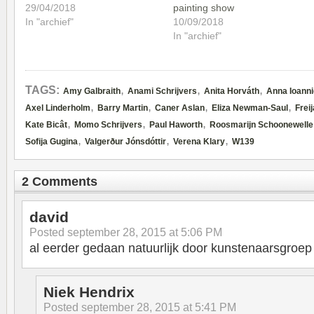
29/04/2018
painting show
In "archief"
10/09/2018
In "archief"
,
,
,
TAGS:
Amy Galbraith
Anami Schrijvers
Anita Horváth
Anna Ioanni
,
,
,
,
Axel Linderholm
Barry Martin
Caner Aslan
Eliza Newman-Saul
Freij
,
,
,
Kate Bicât
Momo Schrijvers
Paul Haworth
Roosmarijn Schoonewelle
,
,
,
Sofija Gugina
Valgerður Jónsdóttir
Verena Klary
W139
2 Comments
david
Posted
september 28, 2015 at 5:06 PM
al eerder gedaan natuurlijk door kunstenaarsgroep 
Niek Hendrix
Posted
september 28, 2015 at 5:41 PM