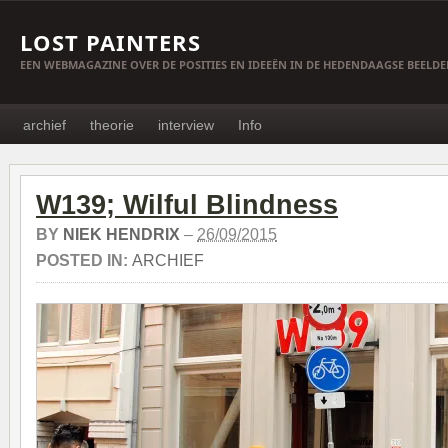
LOST PAINTERS
EEN WEBMAGAZINE OVER DE POSITIES EN IDEEËN IN DE HEDENDAAGSE BEELD
archief
theorie
interview
Info
W139; Wilful Blindness
BY
NIEK HENDRIX
–
26/09/2015
POSTED IN:
ARCHIEF