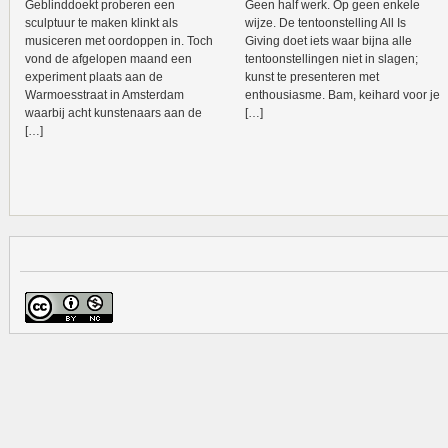
Geblinddoekt proberen een
Geen half werk. Op geen enkele
sculptuur te maken klinkt als
wijze. De tentoonstelling All Is
musiceren met oordoppen in. Toch
Giving doet iets waar bijna alle
vond de afgelopen maand een
tentoonstellingen niet in slagen;
experiment plaats aan de
kunst te presenteren met
Warmoesstraat in Amsterdam
enthousiasme. Bam, keihard voor je
waarbij acht kunstenaars aan de
[…]
[…]