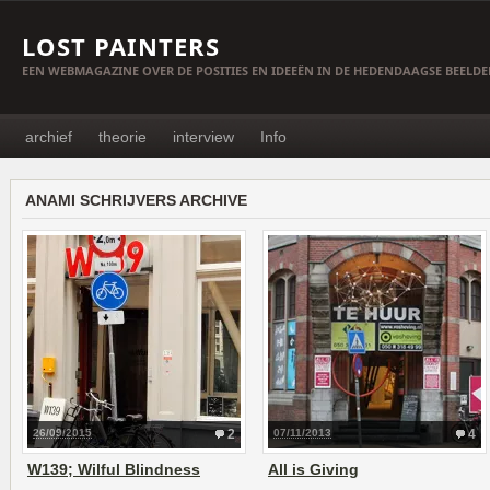
LOST PAINTERS
EEN WEBMAGAZINE OVER DE POSITIES EN IDEEËN IN DE HEDENDAAGSE BEELD
archief
theorie
interview
Info
ANAMI SCHRIJVERS ARCHIVE
26/09/2015
2
07/11/2013
4
W139; Wilful Blindness
All is Giving