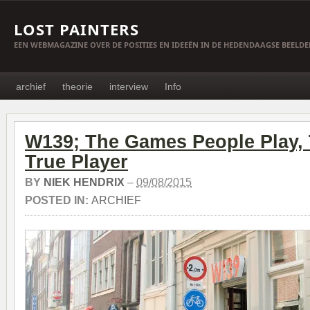
LOST PAINTERS
EEN WEBMAGAZINE OVER DE POSITIES EN IDEEËN IN DE HEDENDAAGSE BEELD
archief
theorie
interview
Info
W139; The Games People Play, T
True Player
BY
NIEK HENDRIX
–
09/08/2015
POSTED IN:
ARCHIEF