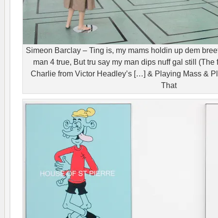
Simeon Barclay – Ting is, my mams holdin up dem breef l
man 4 true, But tru say my man dips nuff gal still (The
Charlie from Victor Headley’s […] & Playing Mass & P
That