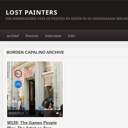
LOST PAINTERS
EEN WEBMAGAZINE OVER DE POSITIES EN IDEEËN IN DE HEDENDAAGSE BEELD
archief
theorie
interview
Info
BORDEN CAPALINO ARCHIVE
09/08/2015
2
W139; The Games People