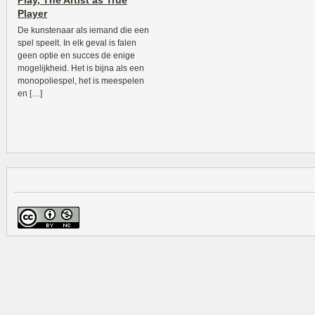
Play, The Artist as True
Player
De kunstenaar als iemand die een
spel speelt. In elk geval is falen
geen optie en succes de enige
mogelijkheid. Het is bijna als een
monopoliespel, het is meespelen
en […]