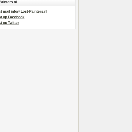
Painters.nl
t mail info@Lost-Painters.nl
st op Facebook
t op Twitter