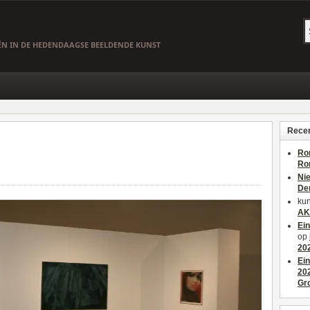
EËN IN DE HEDENDAAGSE BEELDENDE KUNST
Recen
Ro
Ro
Ni
De
kun
AK
Ei
op
20
Ei
20
Gr