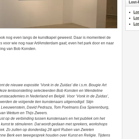
Lost-
Los
Lo
Los
ook nog even langs de kunstkapel geweest. Daar is momenteel de
Dus voor wie nog naar ArtAmsterdam gaat; even het park door en naar
ding van Bob Konsten.
t de nieuwe expositie ‘Vonk in de Zuidas’ die i.s.m. Bougie Art
deze tentoonstelling selecteerden Bob Konsten en Wendeline
kunstacademies in Nederland en België. Voor ‘Vonk in de Zuidas’,
, werden de volgende tien kunstenaars uitgenodigd: Stijn
an Leeuwenstein, David Pedraza, Tom Poelmans Eva Spierenburg,
van Wettum en Thijs Zweers.
t op de verbinding tussen kunstenaars en het publiek om het
kunst te stimuleren. Dat wordt gedaan met sprekers, workshops
ek. Zo zullen op donderdag 28 april Ruben van Zwieten
nne Berk een tweegesprek houden over Kunst en Religie. Tijdens