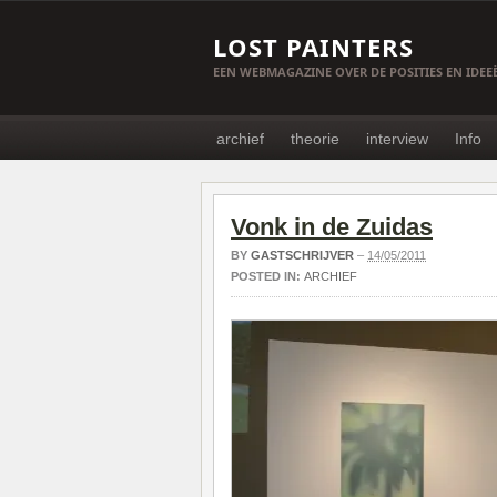
LOST PAINTERS
EEN WEBMAGAZINE OVER DE POSITIES EN IDE
archief
theorie
interview
Info
Vonk in de Zuidas
BY
GASTSCHRIJVER
–
14/05/2011
POSTED IN:
ARCHIEF