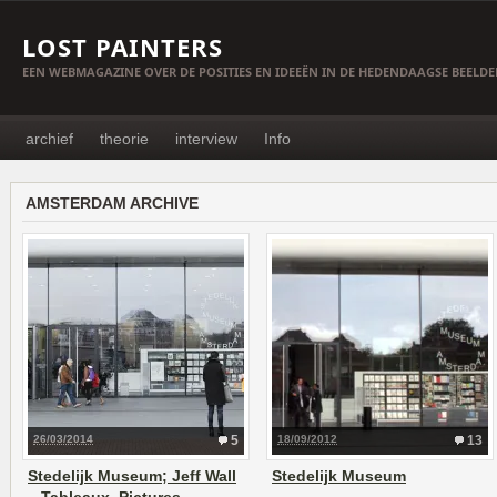
LOST PAINTERS
EEN WEBMAGAZINE OVER DE POSITIES EN IDEEËN IN DE HEDENDAAGSE BEELD
archief
theorie
interview
Info
AMSTERDAM ARCHIVE
26/03/2014
5
18/09/2012
13
Stedelijk Museum; Jeff Wall
Stedelijk Museum