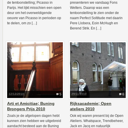
de tentoonstelling; Picasso in
presenteren we vandaag Fons
Parijs. Het lijkt misschien een open
Welters. Daarop was een
deur om het overweldigende
tentoonstelling te zien onder de
oeuvre van Picasso in perioden op
naam Perfect Soltitude met daarin
te delen, om zo […]
Pere Llobera, Eoin McHugh en
Berend Strik. En […]
12/12/2010
5
29/11/2010
6
Arti et Amicitiae; Buning
Rijksacademie; Open
Brongers Prijs 2010
ateliers 2010
Zoals je de afgelopen dagen hebt
Ook wij waren present bij de Open
kunnen zien hebben we uitgebreid
Ateliers. Whatspace, Trendbeheer,
aandacht besteed aan de Buning
Jack en Jacq en natuurlijk