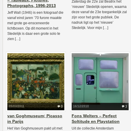
– Tableaux, Pictures,
Zaterdag de 22e zal Beatrix het
Photographs, 1996-2013
‘nieuwe’ Stedelijk openen, waarna
deze vanaf de 23e toegankelijk zal
Jeff Wall (1946) is een fotograaf die
zijn voor het grote publiek. De
vanaf eind jaren ’70 furore maakte
nadruk ligt op het ‘nieuwe’
met grote ge-ensceneerde
Stedelijk. Voor mijn […]
lichtboxen. Op dit moment in het
Stedelijk is daar een grote solo te
zien […]
05/03/2011
0
16/12/2010
3
van Goghmuseum; Picasso
Fons Welters – Perfect
in Parijs
Soltitude en Playstation
Het Van Goghmuseum pakt uit met
Uit de collectie Amsterdam