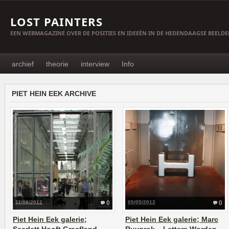
LOST PAINTERS
EEN WEBMAGAZINE OVER DE POSITIES EN IDEEËN IN DE HEDENDAAGSE BEELD
archief
theorie
interview
Info
PIET HEIN EEK ARCHIVE
11/08/2012
0
05/05/2012
0
Piet Hein Eek galerie;
Piet Hein Eek galerie; Marc