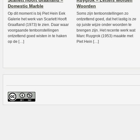
Scarlett Hooft Graafland –
Ruygrok – Letters Worden
Domestic Marble
Woorden
Op dit moment is bij Piet Hein Eek
Soms zijn tentoonstellingen zo
Galerie het werk van Scarlett Hooft
ontzettend goed, dat het lastig is ze
Graafland (1973) te zien. Daar waar
op juiste wijze onder woorden te
voorgaande tentoonstellingen
brengen zijn. Het recente werk wat
ontzettend goed wisten in te haken
Marc Ruygrok (1953) maakte met
op de […]
Piet Hein […]