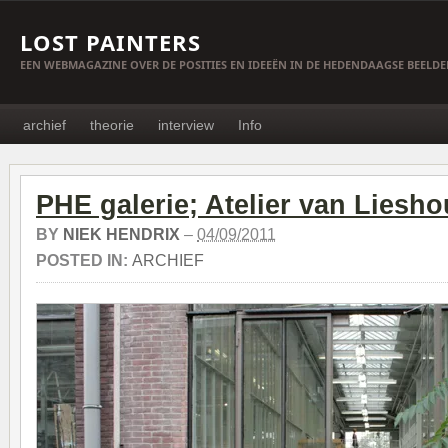
LOST PAINTERS
EEN WEBMAGAZINE OVER DE POSITIES EN IDEEËN IN DE HEDENDAAGSE BEELD
archief
theorie
interview
Info
PHE galerie; Atelier van Liesh
BY
NIEK HENDRIX
–
04/09/2011
POSTED IN:
ARCHIEF