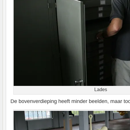
Lades
De bovenverdieping heeft minder beelden, maar too