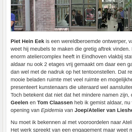
Piet Hein Eek
is een wereldberoemde ontwerper, va
weet hij meubels te maken die gretig aftrek vinden.
enorm ateliercomplex heeft in Eindhoven vlakbij sta
aldaar nu ook 2 etages vrij gemaakt om daar een ga
dan wel met de nadruk op het tentoonstellen. Dat re
mooie beladen ruimte met veel ruimte en mogelijkh
presenteert kunstenaars die uiteraard wel aansluiten
Toch betekent dat niet dat het mindere namen zijn,
Geelen
en
Tom Claassen
heb ik gemist aldaar, n
opening van
Epidemia
van
Joep/Atelier van Liesh
Nu moet ik bekennen al met vooroordelen naar Atelie
Het werk spreekt van een engagement maar weet mij