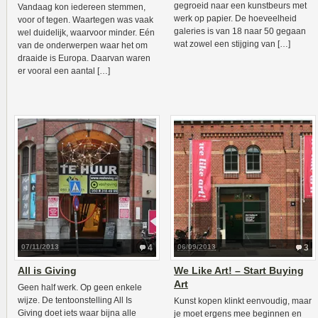
gegroeid naar een kunstbeurs met
Vandaag kon iedereen stemmen,
werk op papier. De hoeveelheid
voor of tegen. Waartegen was vaak
galeries is van 18 naar 50 gegaan
wel duidelijk, waarvoor minder. Eén
wat zowel een stijging van […]
van de onderwerpen waar het om
draaide is Europa. Daarvan waren
er vooral een aantal […]
07/11/2013
4
06/09/2013
3
All is Giving
We Like Art! – Start Buying
Art
Geen half werk. Op geen enkele
wijze. De tentoonstelling All Is
Kunst kopen klinkt eenvoudig, maar
Giving doet iets waar bijna alle
je moet ergens mee beginnen en