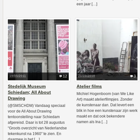
een jaar […]
19/05/2011
12
28/09/2010
3
Stedelijk Museum
Atelier films
Schiedam; All About
Michiel Hogenboom (van We Like
Drawing
Art) maakt atelierfilmpjes. Zonder
de kunstenaar dan. Dat levert een
(@SMSCHDM) Vandaag speciaal
blik in hoe een kunstenaar zijn werk
voor de All About Drawing
maakt en dat ook bekendere
tentoonstelling naar Schiedam
namen als Ina […]
afgereisd. Daar is tot 28 augustus
“Groots overzicht van Nederlandse
tekenkunst na 1960” te zien. En
daarmee is het […]