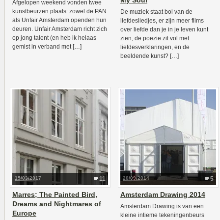
My Soul
Afgelopen weekend vonden twee
kunstbeurzen plaats: zowel de PAN
De muziek staat bol van de
als Unfair Amsterdam openden hun
liefdesliedjes, er zijn meer films
deuren. Unfair Amsterdam richt zich
over liefde dan je in je leven kunt
op jong talent (en heb ik helaas
zien, de poezie zit vol met
gemist in verband met […]
liefdesverklaringen, en de
beeldende kunst? […]
15/03/2017
11
20/09/2014
5
Marres; The Painted Bird,
Amsterdam Drawing 2014
Dreams and Nightmares of
Amsterdam Drawing is van een
Europe
kleine intieme tekeningenbeurs