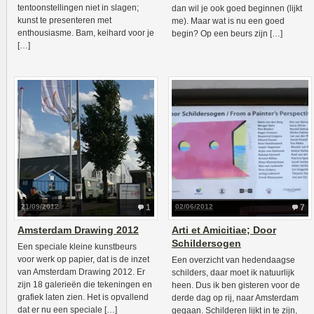
tentoonstellingen niet in slagen;
dan wil je ook goed beginnen (lijkt
kunst te presenteren met
me). Maar wat is nu een goed
enthousiasme. Bam, keihard voor je
begin? Op een beurs zijn […]
[…]
21/09/2012
1
02/06/2012
7
Amsterdam Drawing 2012
Arti et Amicitiae; Door
Schildersogen
Een speciale kleine kunstbeurs
voor werk op papier, dat is de inzet
Een overzicht van hedendaagse
van Amsterdam Drawing 2012. Er
schilders, daar moet ik natuurlijk
zijn 18 galerieën die tekeningen en
heen. Dus ik ben gisteren voor de
grafiek laten zien. Het is opvallend
derde dag op rij, naar Amsterdam
dat er nu een speciale […]
gegaan. Schilderen lijkt in te zijn,