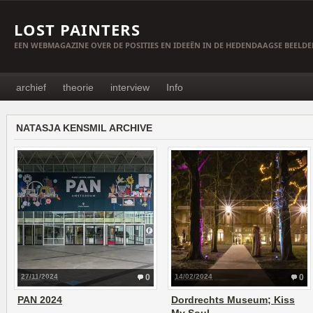
LOST PAINTERS
EEN WEBMAGAZINE OVER DE POSITIES EN IDEEËN IN DE HEDENDAAGSE BEELD
archief
theorie
interview
Info
NATASJA KENSMIL ARCHIVE
27/11/2024
0
14/02/2024
0
PAN 2024
Dordrechts Museum; Kiss