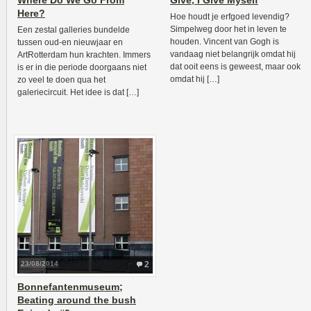
Where Do We Go From
Give, I Give Myself
Here?
Hoe houdt je erfgoed levendig?
Simpelweg door het in leven te
Een zestal galleries bundelde
houden. Vincent van Gogh is
tussen oud-en nieuwjaar en
vandaag niet belangrijk omdat hij
ArtRotterdam hun krachten. Immers
dat ooit eens is geweest, maar ook
is er in die periode doorgaans niet
omdat hij […]
zo veel te doen qua het
galeriecircuit. Het idee is dat […]
23/08/2014
2
Bonnefantenmuseum;
Beating around the bush