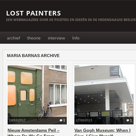
LOST PAINTERS
EEN WEBMAGAZINE OVER DE POSITIES EN IDEEËN IN DE HEDENDAAGSE BEELD
archief
theorie
interview
Info
MARIA BARNAS ARCHIVE
24/02/2017
1
17/06/2015
1
Nieuw Amsterdams Peil –
Van Gogh Museum; When I