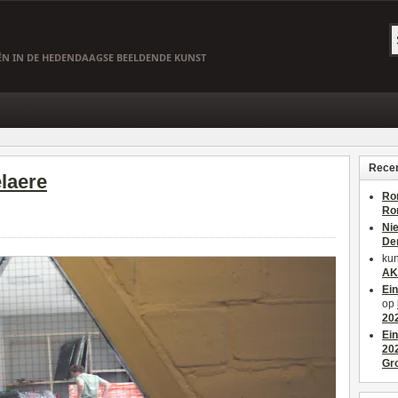
EËN IN DE HEDENDAAGSE BEELDENDE KUNST
Recen
laere
Ro
Ro
Ni
De
kun
AK
Ei
op
20
Ei
20
Gr