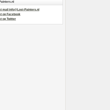
Painters.nl
t mail info@Lost-Painters.nl
st op Facebook
t op Twitter