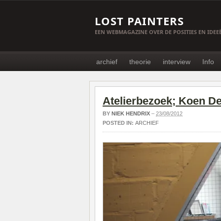
LOST PAINTERS
EEN WEBMAGAZINE OVER DE POSITIES EN IDE
archief
theorie
interview
Info
Atelierbezoek; Koen De
BY
NIEK HENDRIX
–
23/08/2012
POSTED IN:
ARCHIEF