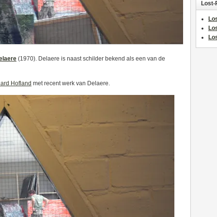
Lost-
Los
Lo
Los
elaere
(1970). Delaere is naast schilder bekend als een van de
hard Hofland
met recent werk van Delaere.